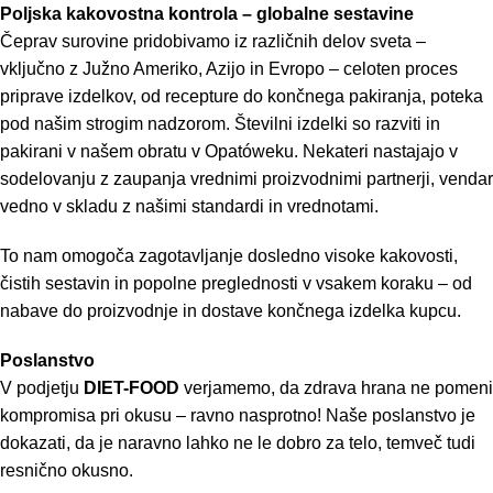
Poljska kakovostna kontrola – globalne sestavine
Čeprav surovine pridobivamo iz različnih delov sveta –
vključno z Južno Ameriko, Azijo in Evropo – celoten proces
priprave izdelkov, od recepture do končnega pakiranja, poteka
pod našim strogim nadzorom. Številni izdelki so razviti in
pakirani v našem obratu v Opatóweku. Nekateri nastajajo v
sodelovanju z zaupanja vrednimi proizvodnimi partnerji, vendar
vedno v skladu z našimi standardi in vrednotami.
To nam omogoča zagotavljanje dosledno visoke kakovosti,
čistih sestavin in popolne preglednosti v vsakem koraku – od
nabave do proizvodnje in dostave končnega izdelka kupcu.
Poslanstvo
V podjetju
DIET-FOOD
verjamemo, da zdrava hrana ne pomeni
kompromisa pri okusu – ravno nasprotno! Naše poslanstvo je
dokazati, da je naravno lahko ne le dobro za telo, temveč tudi
resnično okusno.