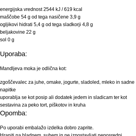
energijska vrednost 2544 kJ / 619 kcal
maščobe 54 g od tega nasičene 3,9 g
ogljikovi hidrati 5,4 g od tega sladkorji 4,8 g
beljakovine 22 g
sol 0 g
Uporaba:
Mandljeva moka je odlična kot:
zgoščevalec za juhe, omake, jogurte, sladoled, mleko in sadne
napitke
uporablja se kot posip ali dodatek jedem in sladicam ter kot
sestavina za peko tort, piškotov in kruha
Opomba:
Po uporabi embalažo izdelka dobro zaprite.
Hraniti na hladnem, suhem in ne izpostavljati neposredni