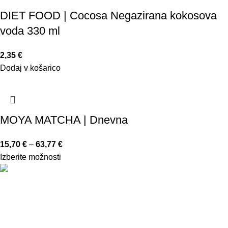
DIET FOOD | Cocosa Negazirana kokosova
voda 330 ml
2,35
€
Dodaj v košarico
MOYA MATCHA | Dnevna
15,70
€
–
63,77
€
Izberite možnosti
Trgovina in svetovanje, d.o.o.
Teharska cesta 4
3000 Celje