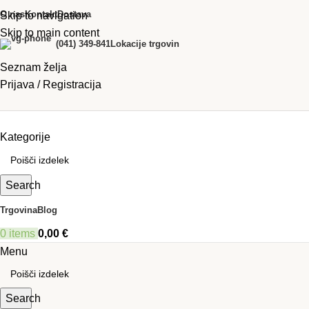
O nas
Kontakt
Dostava
Skip to navigation
Skip to main content
(041) 349-841
Lokacije trgovin
Seznam želja
Prijava / Registracija
Kategorije
Search
Trgovina
Blog
0
items
0,00
€
Menu
Search