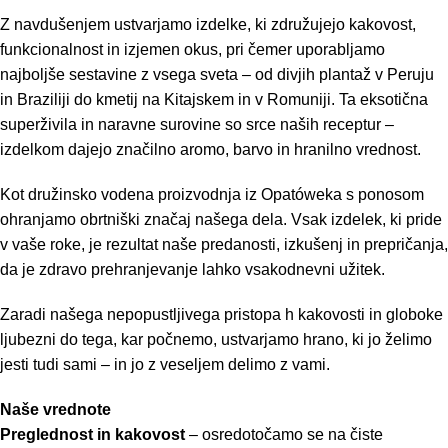
Z navdušenjem ustvarjamo izdelke, ki združujejo kakovost,
funkcionalnost in izjemen okus, pri čemer uporabljamo
najboljše sestavine z vsega sveta – od divjih plantaž v Peruju
in Braziliji do kmetij na Kitajskem in v Romuniji. Ta eksotična
superživila in naravne surovine so srce naših receptur –
izdelkom dajejo značilno aromo, barvo in hranilno vrednost.
Kot družinsko vodena proizvodnja iz Opatóweka s ponosom
ohranjamo obrtniški značaj našega dela. Vsak izdelek, ki pride
v vaše roke, je rezultat naše predanosti, izkušenj in prepričanja,
da je zdravo prehranjevanje lahko vsakodnevni užitek.
Zaradi našega nepopustljivega pristopa h kakovosti in globoke
ljubezni do tega, kar počnemo, ustvarjamo hrano, ki jo želimo
jesti tudi sami – in jo z veseljem delimo z vami.
Naše vrednote
Preglednost in kakovost
– osredotočamo se na čiste