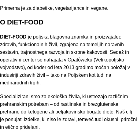
Primerna je za diabetike, vegetarijance in vegane.
O DIET-FOOD
DIET-FOOD
je poljska blagovna znamka in proizvajalec
zdravih, funkcionalnih živil, zgrajena na temeljih naravnih
sestavin, trajnostnega razvoja in skrbne kakovosti. Sedež in
operativni center se nahajata v Opatóweku (Velikopoljsko
vojvodstvo), od koder od leta 2013 gradimo močan položaj v
industriji zdravih živil – tako na Poljskem kot tudi na
mednarodnih trgih.
Specializirani smo za ekološka živila, ki ustrezajo različnim
prehranskim potrebam – od rastlinske in brezglutenske
prehrane do ketogene ali beljakovinsko bogate diete. Naš cilj
je ponujati izdelke, ki niso le zdravi, temveč tudi okusni, priročni
in etično pridelani.