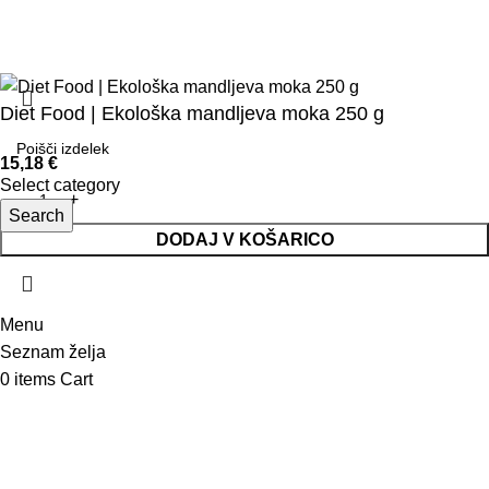
© 2025 Saolcenter
Pogoji poslovanja
Dostava
Piškotki
Diet Food | Ekološka mandljeva moka 250 g
15,18
€
Select category
Search
DODAJ V KOŠARICO
Menu
Seznam želja
0
items
Cart