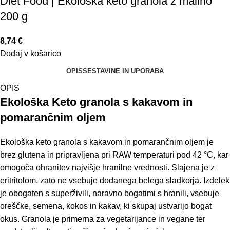
Diet Food | Ekološka keto granola z malino
200 g
8,74
€
Dodaj v košarico
OPIS
SESTAVINE IN UPORABA
OPIS
Ekološka Keto granola s kakavom in
pomarančnim oljem
Ekološka keto granola s kakavom in pomarančnim oljem je
brez glutena in pripravljena pri RAW temperaturi pod 42 °C, kar
omogoča ohranitev najvišje hranilne vrednosti. Slajena je z
eritritolom, zato ne vsebuje dodanega belega sladkorja. Izdelek
je obogaten s superživili, naravno bogatimi s hranili, vsebuje
oreščke, semena, kokos in kakav, ki skupaj ustvarijo bogat
okus. Granola je primerna za vegetarijance in vegane ter