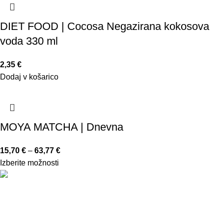
DIET FOOD | Cocosa Negazirana kokosova
voda 330 ml
2,35
€
Dodaj v košarico
MOYA MATCHA | Dnevna
15,70
€
–
63,77
€
Izberite možnosti
Trgovina in svetovanje, d.o.o.
Teharska cesta 4
3000 Celje