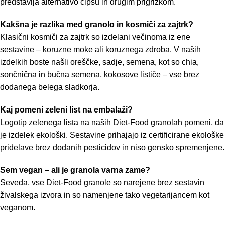
predstavlja alternativo čipsu in drugim prigrizkom.
Kakšna je razlika med granolo in kosmiči za zajtrk?
Klasični kosmiči za zajtrk so izdelani večinoma iz ene
sestavine – koruzne moke ali koruznega zdroba. V naših
izdelkih boste našli oreščke, sadje, semena, kot so chia,
sončnična in bučna semena, kokosove lističe – vse brez
dodanega belega sladkorja.
Kaj pomeni zeleni list na embalaži?
Logotip zelenega lista na naših Diet-Food granolah pomeni, da
je izdelek ekološki. Sestavine prihajajo iz certificirane ekološke
pridelave brez dodanih pesticidov in niso gensko spremenjene.
Sem vegan – ali je granola varna zame?
Seveda, vse Diet-Food granole so narejene brez sestavin
živalskega izvora in so namenjene tako vegetarijancem kot
veganom.