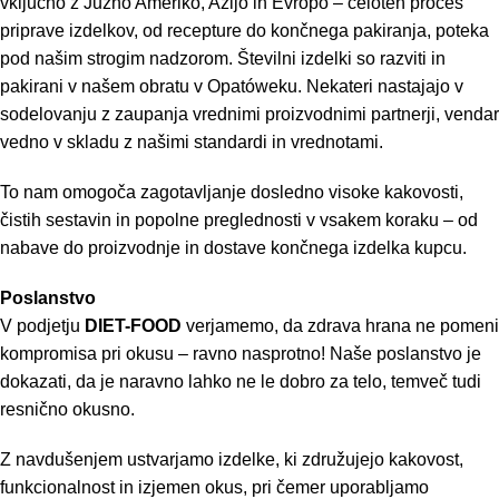
vključno z Južno Ameriko, Azijo in Evropo – celoten proces
priprave izdelkov, od recepture do končnega pakiranja, poteka
pod našim strogim nadzorom. Številni izdelki so razviti in
pakirani v našem obratu v Opatóweku. Nekateri nastajajo v
sodelovanju z zaupanja vrednimi proizvodnimi partnerji, vendar
vedno v skladu z našimi standardi in vrednotami.
To nam omogoča zagotavljanje dosledno visoke kakovosti,
čistih sestavin in popolne preglednosti v vsakem koraku – od
nabave do proizvodnje in dostave končnega izdelka kupcu.
Poslanstvo
V podjetju
DIET-FOOD
verjamemo, da zdrava hrana ne pomeni
kompromisa pri okusu – ravno nasprotno! Naše poslanstvo je
dokazati, da je naravno lahko ne le dobro za telo, temveč tudi
resnično okusno.
Z navdušenjem ustvarjamo izdelke, ki združujejo kakovost,
funkcionalnost in izjemen okus, pri čemer uporabljamo