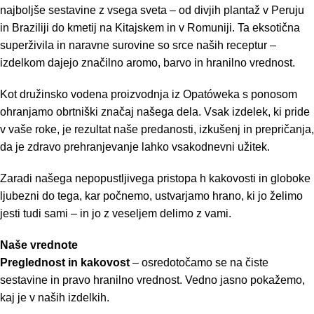
najboljše sestavine z vsega sveta – od divjih plantaž v Peruju
in Braziliji do kmetij na Kitajskem in v Romuniji. Ta eksotična
superživila in naravne surovine so srce naših receptur –
izdelkom dajejo značilno aromo, barvo in hranilno vrednost.
Kot družinsko vodena proizvodnja iz Opatóweka s ponosom
ohranjamo obrtniški značaj našega dela. Vsak izdelek, ki pride
v vaše roke, je rezultat naše predanosti, izkušenj in prepričanja,
da je zdravo prehranjevanje lahko vsakodnevni užitek.
Zaradi našega nepopustljivega pristopa h kakovosti in globoke
ljubezni do tega, kar počnemo, ustvarjamo hrano, ki jo želimo
jesti tudi sami – in jo z veseljem delimo z vami.
Naše vrednote
Preglednost in kakovost
– osredotočamo se na čiste
sestavine in pravo hranilno vrednost. Vedno jasno pokažemo,
kaj je v naših izdelkih.