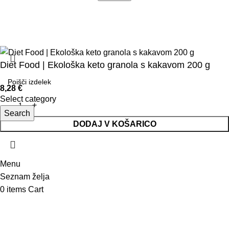
© 2025 Saolcenter
Pogoji poslovanja
Dostava
Piškotki
Diet Food | Ekološka keto granola s kakavom 200 g
8,28
€
Select category
Search
DODAJ V KOŠARICO
Menu
Seznam želja
0
items
Cart