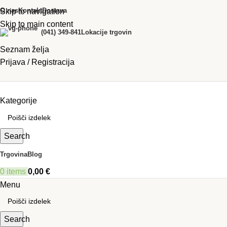
O nas
Kontakt
Dostava
Skip to navigation
Skip to main content
(041) 349-841
Lokacije trgovin
Seznam želja
Prijava / Registracija
Kategorije
Search
Trgovina
Blog
0
items
0,00
€
Menu
Search