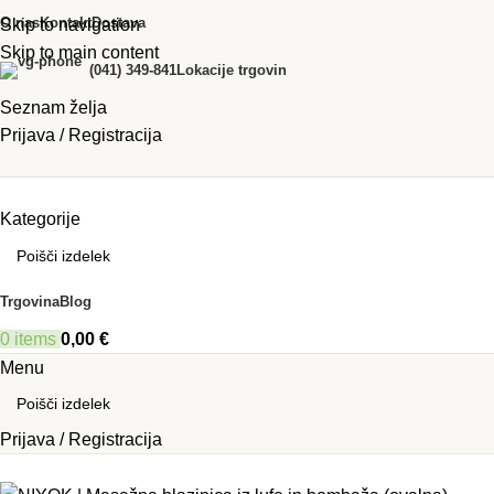
O nas
Kontakt
Dostava
Skip to navigation
Skip to main content
(041) 349-841
Lokacije trgovin
Seznam želja
Prijava / Registracija
Kategorije
Trgovina
Blog
0
items
0,00
€
Menu
Prijava / Registracija