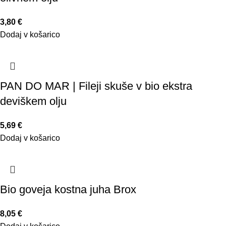
3,80
€
Dodaj v košarico
PAN DO MAR | Fileji skuše v bio ekstra
deviškem olju
5,69
€
Dodaj v košarico
Bio goveja kostna juha Brox
8,05
€