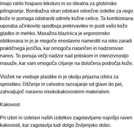
imajo rahlo hrapavo teksturo in so idealna za globinsko
pilingiranje. Bombažna stran odstrani odvečne izdelke za nego
kože in pomaga odstraniti odmrle kožne celice. Ta kombinirana
uporaba učinkovito spodbuja prekrvavitev in pusti vašo kožo
gladko in mehko. Masažna blazinica je ergonomsko
oblikovana in jo je mogoče enostavno namestiti na roko zaradi
praktičnega jezička, kar omogoča natančen in nadzorovan
nanos. To ponuja večji nadzor nad pritiskom in intenzivnostjo
masaže, kar vam omogoča ciljanje na določena področja kože.
Vložek ne vsebuje plastike in je okolju prijazna izbira za
sprostitev, čiščenje in celostno razvajanje od glave do pet,
zahvaljujoč naravno visokokakovostnim materialom.
Kakovost
Pri izbiri in izdelavi naših izdelkov zagotavljamo najvišjo raven
kakovosti, kar zagotavlja tudi dolgo življenjsko dobo.