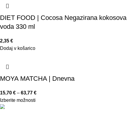
DIET FOOD | Cocosa Negazirana kokosova
voda 330 ml
2,35
€
Dodaj v košarico
MOYA MATCHA | Dnevna
15,70
€
–
63,77
€
Izberite možnosti
Trgovina in svetovanje, d.o.o.
Teharska cesta 4
3000 Celje