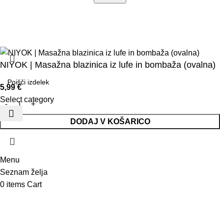
© 2025 Saolcenter
Pogoji poslovanja
Dostava
Piškotki
NIYOK | Masažna blazinica iz lufe in bombaža (ovalna)
5,99
€
Select category
DODAJ V KOŠARICO
Menu
Seznam želja
0
items
Cart