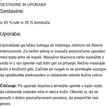
SESTAVINE IN UPORABA
Sestavine:
iz 65 % lufe in 35 % bombaža
Uporaba:
Uporabljate ga lahko suhega ali mokrega, odvisno od želene
intenzivnosti. Za nežen piling in masažo priporočamo uporabo
med toplo prho ali kopeli. Masažno blazinico rahlo navlažite z
vodo in z njo spenite naš trdni gel za prhanje. Nežno masirajte
kožo s krožnimi gibi. Začnite pri nogah in se pomikajte navzgor,
da spodbudite prekrvavitev in odstranite odmrle kožne celice.
Čiščenje:
Po uporabi blazinico temeljito sperite s toplo vodo,
da odstranite ostanke mila in delce kože. Obesite jo, da se
posuši v dobro prezračevanem prostoru, da preprečite rast
plesni.