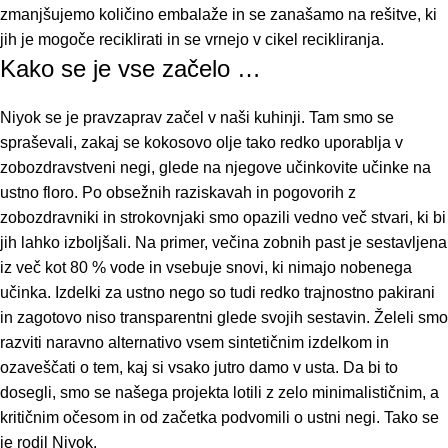
zmanjšujemo količino embalaže in se zanašamo na rešitve, ki
jih je mogoče reciklirati in se vrnejo v cikel recikliranja.
Kako se je vse začelo …
Niyok se je pravzaprav začel v naši kuhinji. Tam smo se
spraševali, zakaj se kokosovo olje tako redko uporablja v
zobozdravstveni negi, glede na njegove učinkovite učinke na
ustno floro. Po obsežnih raziskavah in pogovorih z
zobozdravniki in strokovnjaki smo opazili vedno več stvari, ki bi
jih lahko izboljšali. Na primer, večina zobnih past je sestavljena
iz več kot 80 % vode in vsebuje snovi, ki nimajo nobenega
učinka. Izdelki za ustno nego so tudi redko trajnostno pakirani
in zagotovo niso transparentni glede svojih sestavin. Želeli smo
razviti naravno alternativo vsem sintetičnim izdelkom in
ozaveščati o tem, kaj si vsako jutro damo v usta. Da bi to
dosegli, smo se našega projekta lotili z zelo minimalističnim, a
kritičnim očesom in od začetka podvomili o ustni negi. Tako se
je rodil Niyok.