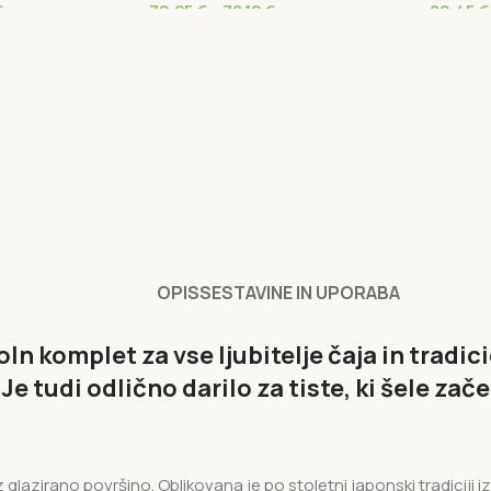
€
70,25
€
–
78,12
€
80,45
€
OPIS
SESTAVINE IN UPORABA
n komplet za vse ljubitelje čaja in tradi
e tudi odlično darilo za tiste, ki šele zač
azirano površino. Oblikovana je po stoletni japonski tradiciji iz