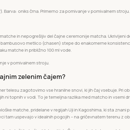
er). Barva: oniks črna. Primerno za pomivanje v pomivalnem stroju.
matche in nepogrešljiv del čajne ceremonije matcha. Ukrivljeni d
bambusovo metlico (chasen) stepe do enakomerne konsistence. 
aku matche in približno 100 ml vode.
anje v pomivalnem stroju.
čajnim zelenim čajem?
mer telesu zagotovimo vse hranilne snovi, ki jih čaj vsebuje. Pri 
ih ni topnih v vodi. To je temeljna razlika med matcho in vsemi dr
ške matche, pridelane v regijah Uji in Kagoshima, ki sta znani p
jevci tam uspevajo v idealnih pogojih – na gričevnatem terenu z o