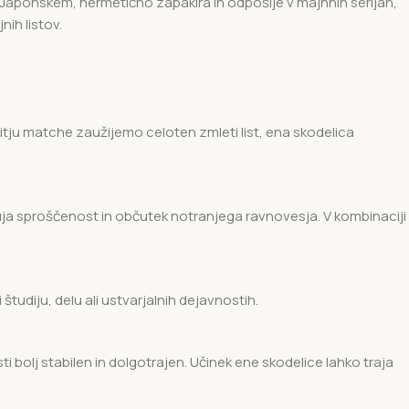
 Japonskem, hermetično zapakira in odpošlje v majhnih serijah,
ih listov.
itju matche zaužijemo celoten zmleti list, ena skodelica
dbuja sproščenost in občutek notranjega ravnovesja. V kombinaciji
tudiju, delu ali ustvarjalnih dejavnostih.
 bolj stabilen in dolgotrajen. Učinek ene skodelice lahko traja