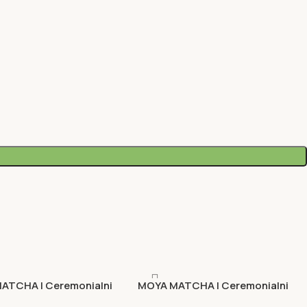
ATCHA | Ceremonialni
MOYA MATCHA | Ceremonialni
imo
set Shizuka