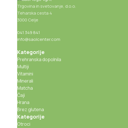
Trgovina in svetovanje, d.o.o.
Teharska cesta 4
3000 Celje
041 349 841
info@saolcenter.com
Kategorije
Prehranska dopolnila
Multiji
Vitamini
Minerali
Matcha
Čaji
Hrana
Brez glutena
Kategorije
Otroci