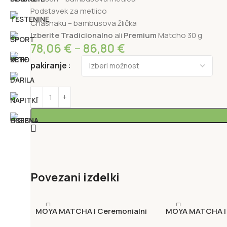
Podstavek za metlico
Chashaku – bambusova žlička
Izberite
Tradicionalno
ali
Premium
Matcho 30 g
78,06
€
–
86,80
€
pakiranje
Povezani izdelki
MOYA MATCHA | Ceremonialni
MOYA MATCHA | 
set Aki
set Josei