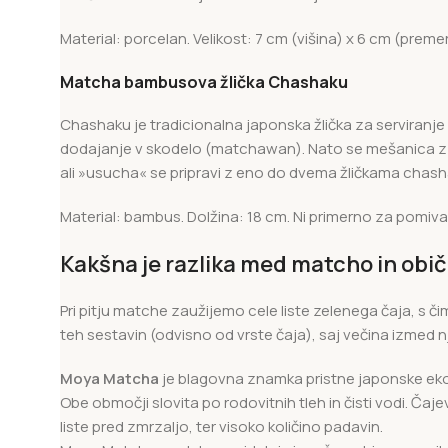
Material: porcelan. Velikost: 7 cm (višina) x 6 cm (prem
Matcha bambusova žlička Chashaku
Chashaku je tradicionalna japonska žlička za serviranje 
dodajanje v skodelo (matchawan). Nato se mešanica z 
ali »usucha« se pripravi z eno do dvema žličkama chash
Material: bambus. Dolžina: 18 cm. Ni primerno za pomiv
Kakšna je razlika med matcho in obi
Pri pitju matche zaužijemo cele liste zelenega čaja, s či
teh sestavin (odvisno od vrste čaja), saj večina izmed nj
Moya Matcha
je blagovna znamka pristne japonske ekolo
Obe območji slovita po rodovitnih tleh in čisti vodi. Ča
liste pred zmrzaljo, ter visoko količino padavin.