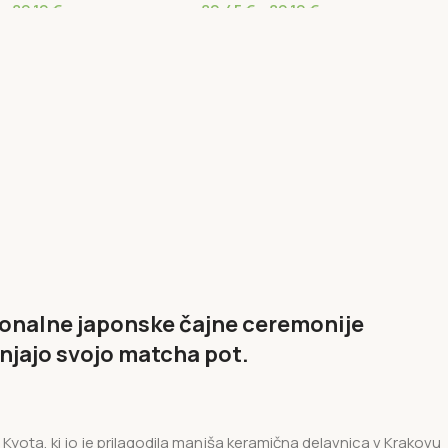
–
89,19
€
80,45
€
–
89,19
€
cionalne japonske čajne ceremonije
enjajo svojo matcha pot.
 Kyota, ki jo je prilagodila manjša keramična delavnica v Krakovu