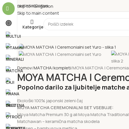
O nas
Skip to navigation
Kontakt
Dostava
Skip to main content
Kategorije
Domov
MATCHA
kompleti
MOYA MATCHA | Ceremonialn
MOYA MATCHA | Ceremon
Popolno darilo za ljubitelje matche a
Ekološki 100% japonski zeleni čaj
MOYA MATCHA CEREMONIALNI SET VSEBUJE:
Moya Matcha Premium 30 g ali Moya Matcha Traditional
Matchawan – keramična matcha skodela
Chasen – bambusova metlica