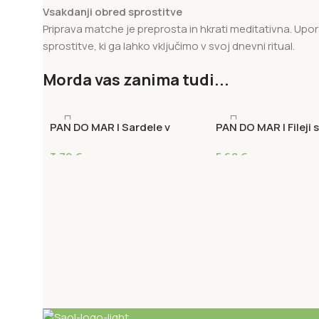
Vsakdanji obred sprostitve
Priprava matche je preprosta in hkrati meditativna. U
sprostitve, ki ga lahko vključimo v svoj dnevni ritual.
Morda vas zanima tudi...
PAN DO MAR | Sardele v
PAN DO MAR | Fileji 
ekstra deviškem olivnem olju
bio ekstra deviškem
3,79
€
5,68
€