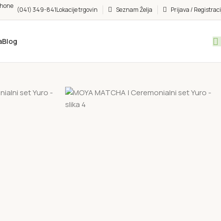
(041) 349-841
Lokacije trgovin
Seznam Želja
Prijava / Registraci
a
Blog