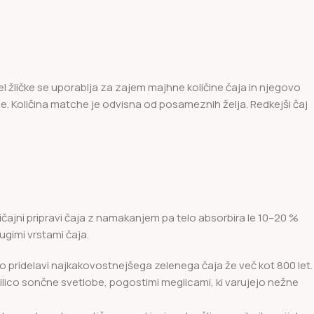
el žličke se uporablja za zajem majhne količine čaja in njegovo
Količina matche je odvisna od posameznih želja. Redkejši čaj
običajni pripravi čaja z namakanjem pa telo absorbira le 10–20 %
ugimi vrstami čaja.
o pridelavi najkakovostnejšega zelenega čaja že več kot 800 let.
bilico sončne svetlobe, pogostimi meglicami, ki varujejo nežne