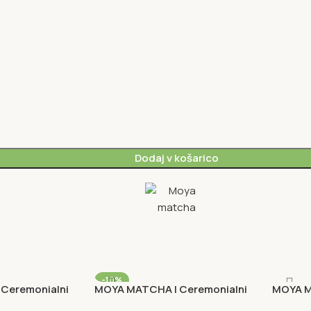
Dodaj v košarico
-10%
Ceremonialni
MOYA MATCHA | Ceremonialni
MOYA M
NI NA ZALOGI
set Kaze
set Sh