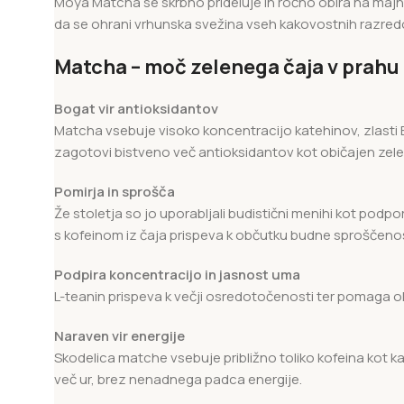
Moya Matcha se skrbno prideluje in ročno obira na majhn
da se ohrani vrhunska svežina vseh kakovostnih razredo
Matcha – moč zelenega čaja v prahu
Bogat vir antioksidantov
Matcha vsebuje visoko koncentracijo katehinov, zlasti E
zagotovi bistveno več antioksidantov kot običajen zelen
Pomirja in sprošča
Že stoletja so jo uporabljali budistični menihi kot podp
s kofeinom iz čaja prispeva k občutku budne sproščenos
Podpira koncentracijo in jasnost uma
L-teanin prispeva k večji osredotočenosti ter pomaga ohra
Naraven vir energije
Skodelica matche vsebuje približno toliko kofeina kot ka
več ur, brez nenadnega padca energije.