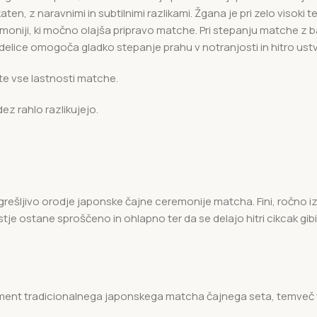
en, z naravnimi in subtilnimi razlikami. Žgana je pri zelo visoki
remoniji, ki močno olajša pripravo matche. Pri stepanju matche 
elice omogoča gladko stepanje prahu v notranjosti in hitro ustv
te vse lastnosti matche.
dez rahlo razlikujejo.
ešljivo orodje japonske čajne ceremonije matcha. Fini, ročno iz
e ostane sproščeno in ohlapno ter da se delajo hitri cikcak gibi 
ement tradicionalnega japonskega matcha čajnega seta, temveč tu