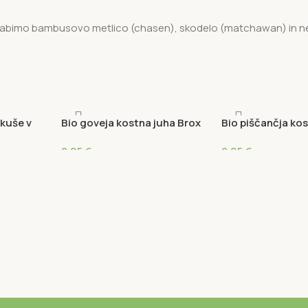
porabimo bambusovo metlico (chasen), skodelo (matchawan) in ne
skuše v
Bio goveja kostna juha Brox
Bio piščančja ko
 olju
Brox
8,05
€
8,05
€