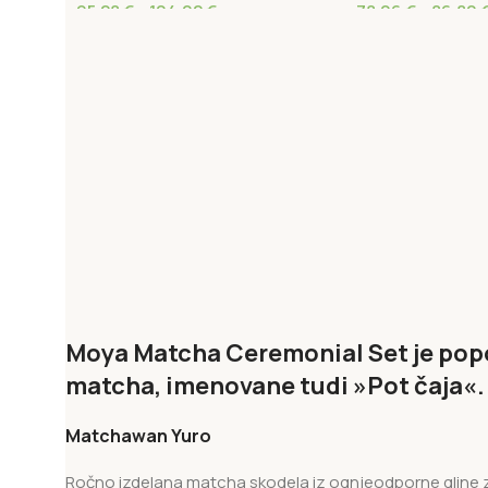
95,28
€
–
104,02
€
78,06
€
–
86,80
Moya Matcha Ceremonial Set je popol
matcha, imenovane tudi »Pot čaja«. J
Matchawan Yuro
Ročno izdelana matcha skodela iz ognjeodporne gline z gl