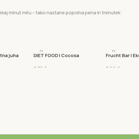
kaj minut miru – tako nastane popolna pena in trenutek
stna juha
DIET FOOD | Cocosa
Frucht Bar | Ek
Negazirana kokosova voda
čokoladni pišk
2,35
€
3,66
€
330 ml