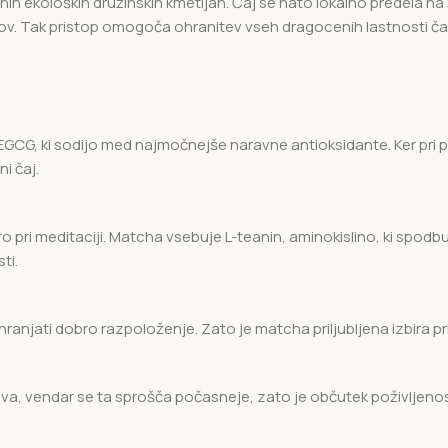
ih ekoloških družinskih kmetijah. Čaj se nato lokalno predela na
v. Tak pristop omogoča ohranitev vseh dragocenih lastnosti čajn
GCG, ki sodijo med najmočnejše naravne antioksidante. Ker pri p
i čaj.
oro pri meditaciji. Matcha vsebuje L-teanin, aminokislino, ki spo
ti.
njati dobro razpoloženje. Zato je matcha priljubljena izbira pri š
va, vendar se ta sprošča počasneje, zato je občutek poživljenosti