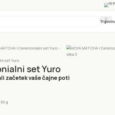
Trgovin
i set Yuro
ialni set Yuro
li začetek vaše čajne poti
 30 g