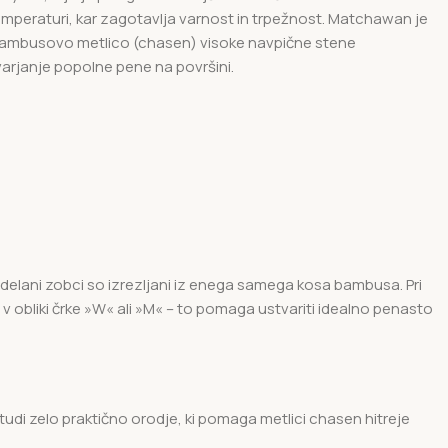
 temperaturi, kar zagotavlja varnost in trpežnost. Matchawan je
z bambusovo metlico (chasen) visoke navpične stene
arjanje popolne pene na površini.
delani zobci so izrezljani iz enega samega kosa bambusa. Pri
v obliki črke »W« ali »M« – to pomaga ustvariti idealno penasto
di zelo praktično orodje, ki pomaga metlici chasen hitreje