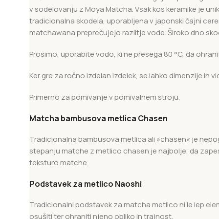
v sodelovanju z Moya Matcha. Vsak kos keramike je unikat
tradicionalna skodela, uporabljena v japonski čajni ce
matchawana preprečujejo razlitje vode. Široko dno skod
Prosimo, uporabite vodo, ki ne presega 80 °C, da ohrani
Ker gre za ročno izdelan izdelek, se lahko dimenzije in vi
Primerno za pomivanje v pomivalnem stroju.
Matcha bambusova metlica Chasen
Tradicionalna bambusova metlica ali »chasen« je nepogr
stepanju matche z metlico chasen je najbolje, da zapestj
teksturo matche.
Podstavek za metlico Naoshi
Tradicionalni podstavek za matcha metlico ni le lep el
osušiti ter ohraniti njeno obliko in trajnost.