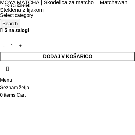
MOYA MATCHA | Skodelica za matcho – Matchawan
Steklena z lijakom
Select category
14,35
Search
€
5 na zalogi
DODAJ V KOŠARICO
Menu
Seznam želja
0
items
Cart