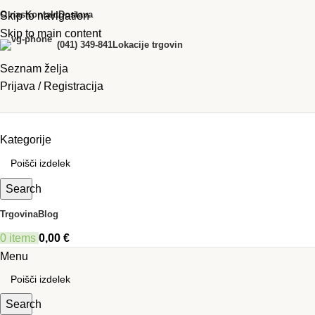
O nas
Kontakt
Dostava
Skip to navigation
Skip to main content
(041) 349-841
Lokacije trgovin
Seznam želja
Prijava / Registracija
Kategorije
Search
Trgovina
Blog
0
items
0,00
€
Menu
Search