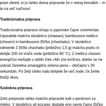
pravi obred, si jo lahko doma pripravite že v nekaj trenutkih – in
to na več načinov!
Tradicionalna priprava
Tradicionalna priprava izhaja iz japonske čajne ceremonije.
Uporabite matcha skodelico (
chawan
), bambusovo metlico
(
chasen
) in bambusovo žličko (
chashaku
). V skodelico
odmerite 2 žlički
chashaku
(približno 1,5 g) matcha prahu in
dolijte 100 ml vroče vode (približno 80 °C). Z metlico
chasen
energično mešajte v obliki črke »M« (ne krožno), dokler se ne
ustvari žametna smaragdno zelena pena – običajno v 30
sekundah. Po želji lahko nato dolijete še več vode, če želite
blažji okus.
Sodobna priprava
Zelo preprosto lahko matcho pripravite tudi s penilcem za
mleko. V skodelico ali kozarec dodajte eno ravno čajno žličko