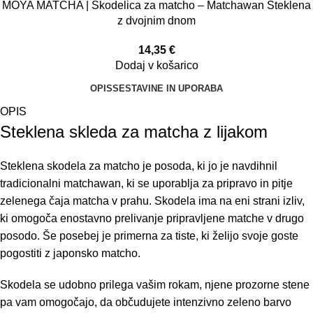
MOYA MATCHA | Skodelica za matcho – Matchawan Steklena
z dvojnim dnom
14,35
€
Dodaj v košarico
OPIS
SESTAVINE IN UPORABA
OPIS
Steklena skleda za matcha z lijakom
Steklena skodela za matcho je posoda, ki jo je navdihnil
tradicionalni matchawan, ki se uporablja za pripravo in pitje
zelenega čaja matcha v prahu. Skodela ima na eni strani izliv,
ki omogoča enostavno prelivanje pripravljene matche v drugo
posodo. Še posebej je primerna za tiste, ki želijo svoje goste
pogostiti z japonsko matcho.
Skodela se udobno prilega vašim rokam, njene prozorne stene
pa vam omogočajo, da občudujete intenzivno zeleno barvo