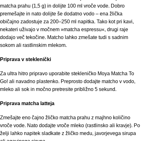
matcha prahu (1,5 g) in dolijte 100 ml vroče vode. Dobro
premešajte in nato dolijte še dodatno vodo – ena žlička
običajno zadostuje za 200–250 ml napitka. Tako kot pri kavi,
nekateri uživajo v močnem »matcha espressu«, drugi raje
dodajo več tekočine. Matcho lahko zmešate tudi s sadnim
sokom ali rastlinskim mlekom.
Priprava v steklenički
Za ultra hitro pripravo uporabite stekleničko Moya Matcha To
Go! ali navadno plastenko. Preprosto dodajte matcho v vodo,
mleko ali sok in močno pretresite približno 5 sekund.
Priprava matcha latteja
Zmešajte eno čajno žličko matcha prahu z majhno količino
vroče vode. Nato dodajte vroče mleko (rastlinsko ali kravje). Po
želji lahko napitek sladkate z žličko medu, javorjevega sirupa