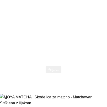
Kontakt
Dostava
Blog
Sledite nam:
E-novice
Pridruži se naši skupnosti in pridobi ekskluzivne popuste za člane,
slastne in enostavne recepte ter nasvete za zdravo življenje in boljše
počutje.
© 2025 Saolcenter
Pogoji poslovanja
Dostava
Piškotki